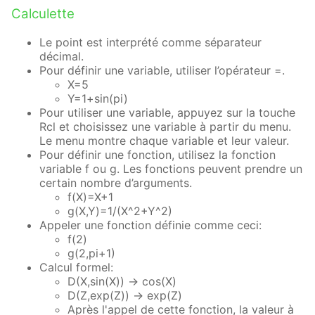
Calculette
Le point est interprété comme séparateur
décimal.
Pour définir une variable, utiliser l’opérateur =.
X=5
Y=1+sin(pi)
Pour utiliser une variable, appuyez sur la touche
Rcl et choisissez une variable à partir du menu.
Le menu montre chaque variable et leur valeur.
Pour définir une fonction, utilisez la fonction
variable f ou g. Les fonctions peuvent prendre un
certain nombre d’arguments.
f(X)=X+1
g(X,Y)=1/(X^2+Y^2)
Appeler une fonction définie comme ceci:
f(2)
g(2,pi+1)
Calcul formel:
D(X,sin(X)) → cos(X)
D(Z,exp(Z)) → exp(Z)
Après l'appel de cette fonction, la valeur à