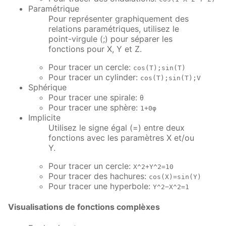
Paramétrique
Pour représenter graphiquement des
relations paramétriques, utilisez le
point-virgule (;) pour séparer les
fonctions pour X, Y et Z.
Pour tracer un cercle:
cos(T);sin(T)
Pour tracer un cylinder:
cos(T);sin(T);V
Sphérique
Pour tracer une spirale:
θ
Pour tracer une sphère:
1+0φ
Implicite
Utilisez le signe égal (=) entre deux
fonctions avec les paramètres X et/ou
Y.
Pour tracer un cercle:
X^2+Y^2=10
Pour tracer des hachures:
cos(X)=sin(Y)
Pour tracer une hyperbole:
Y^2−X^2=1
Visualisations de fonctions complèxes